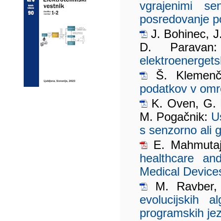
vgrajenimi se
posredovanje po
J. Bohinec, J. 
D. Parava
elektroenerget
Š. Klemenči
podatkov v omr
K. Oven, G. 
M. Pogačnik:
U
s senzorno ali g
E. Mahmutaj
healthcare an
Medical Device
M. Ravber,
evolucijskih a
programskih jez