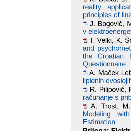
reality appli
principles of li
J. Bogovič, 
v elektroenerg
T. Velki, K. Š
and psychometr
the Croatian B
Questionnaire
A. Maček Leb
lipidnih dvosloji
R. Pilipović, 
računanje s prib
A. Trost, M
Modeling with
Estimation
Priloga: Elektr