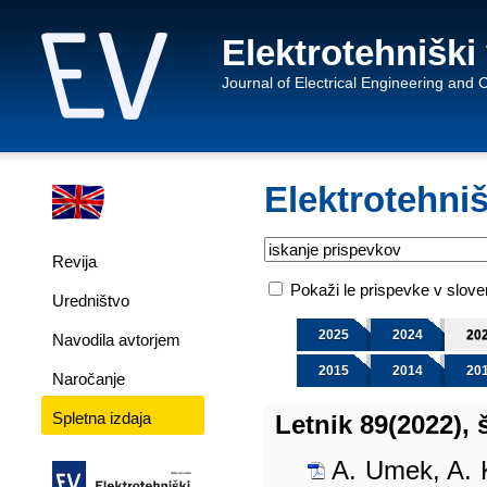
Elektrotehniški
Journal of Electrical Engineering and
Elektrotehniš
Revija
Pokaži le prispevke v slov
Uredništvo
2025
2024
20
Navodila avtorjem
2015
2014
20
Naročanje
Spletna izdaja
Letnik 89(2022), š
A. Umek, A. 