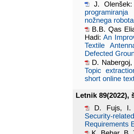
J. Olenšek
programiranj
nožnega robota
B.B. Qas Elia
Hadi:
An Impro
Textile Anten
Defected Groun
D. Nabergoj, 
Topic extract
short online tex
Letnik 89(2022), š
D. Fujs, I.
Security-relat
Requirements E
K. Bebar, B. 