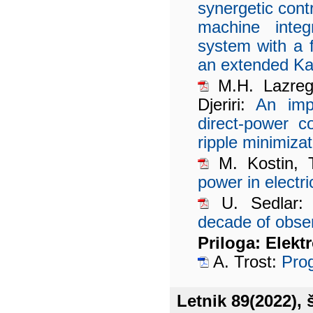
synergetic cont
machine integ
system with a
an extended Kal
M.H. Lazreg,
Djeriri:
An impr
direct-power c
ripple minimizat
M. Kostin, 
power in electr
U. Sedlar
decade of obse
Priloga: Elektr
A. Trost:
Prog
Letnik 89(2022), š