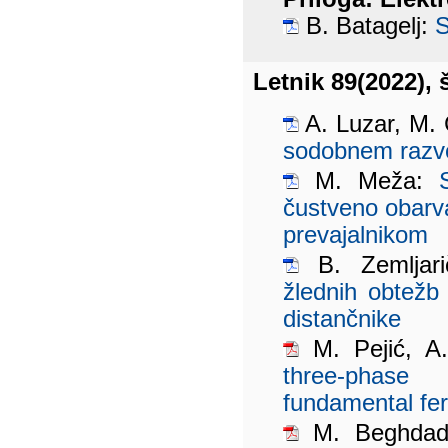
B. Batagelj:
S
Letnik 89(2022), š
A. Luzar, M. 
sodobnem razv
M. Meža:
čustveno obarv
prevajalnikom
B. Zemljar
žlednih obtežb
distančnike
M. Pejić, A
three-phase
fundamental fe
M. Beghdadi