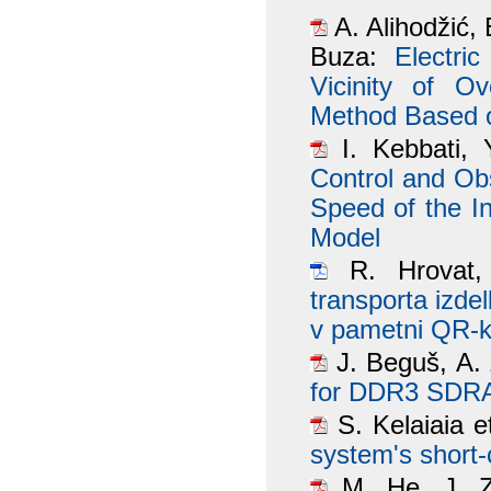
A. Alihodžić, 
Buza:
Electri
Vicinity of O
Method Based o
I. Kebbati,
Control and Ob
Speed of the I
Model
R. Hrovat,
transporta izd
v pametni QR-k
J. Beguš, A.
for DDR3 SDRA
S. Kelaiaia e
system's short-
M. He, J. Z