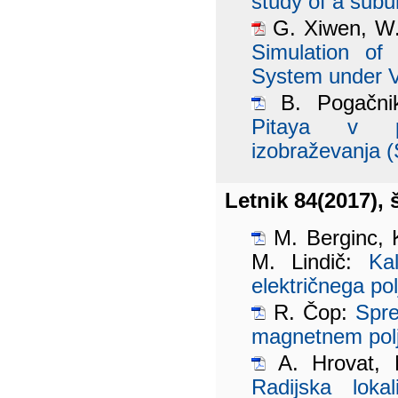
study of a sub
G. Xiwen, W.
Simulation of
System under V
B. Pogačn
Pitaya v pr
izobraževanja (
Letnik 84(2017), š
M. Berginc, K.
M. Lindič:
Ka
električnega pol
R. Čop:
Spre
magnetnem pol
A. Hrovat, M
Radijska lokal