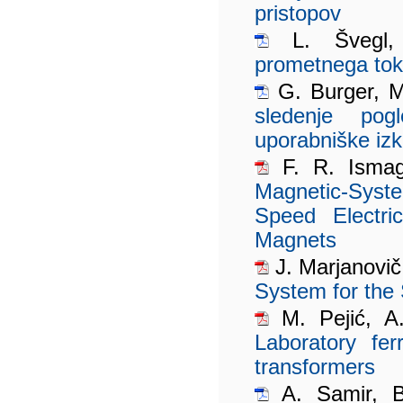
pristopov
L. Švegl,
prometnega toka
G. Burger, M
sledenje pog
uporabniške izk
F. R. Ismagi
Magnetic-Syst
Speed Electri
Magnets
J. Marjanovič
System for the
M. Pejić, A.
Laboratory fe
transformers
A. Samir, B