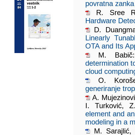
povratna zanka
R. Sree Ra
Hardware Detect
D. Duangmal
Linearly Tuna
OTA and Its App
M. Babi
determination 
cloud computin
O. Koroše
generiranje tro
A. Mujezinov
I. Turković, 
element and an
modeling in a mu
M. Sarajlić, 