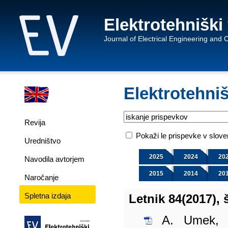
Elektrotehniški
Journal of Electrical Engineering and
Elektrotehniš
Revija
Pokaži le prispevke v slov
Uredništvo
2025
2024
20
Navodila avtorjem
2015
2014
20
Naročanje
Spletna izdaja
Letnik 84(2017), š
A. Umek, 