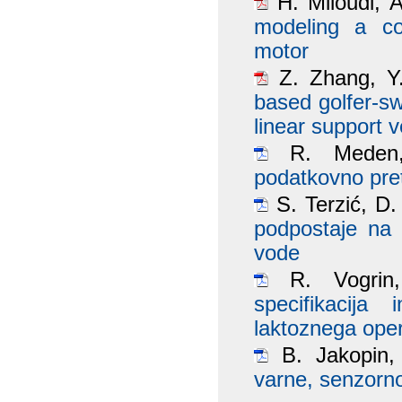
H. Miloudi, 
modeling a c
motor
Z. Zhang, Y
based golfer-sw
linear support 
R. Meden
podatkovno pret
S. Terzić, D.
podpostaje na 
vode
R. Vogrin
specifikacija 
laktoznega ope
B. Jakopin,
varne, senzorn