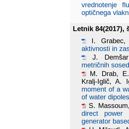
vrednotenje f
optičnega vlak
Letnik 84(2017), š
I. Grabec,
aktivnosti in z
J. Demša
metričnih sosedo
M. Drab, E. 
Kralj-Iglič, A. 
moment of a wat
of water dipoles
S. Massoum, 
direct power 
generator base