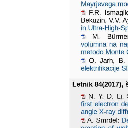
Mayrjevega mode
F.R. Ismagilov
Bekuzin, V.V. 
in Ultra-High-S
M. Bürm
volumna na nap
metodo Monte 
O. Jarh, B. 
elektrifikacije S
Letnik 84(2017), š
N. Y. D. Li, 
first electron 
angle X-ray diff
A. Smrdel:
D