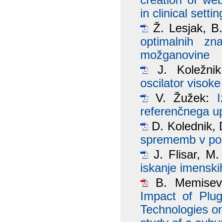
creation of web
in clinical setti
Ž. Lesjak, B.
optimalnih z
možganovine
J. Koležnik
oscilator visoke 
V. Žužek:
referenčnega u
D. Kolednik, 
sprememb v po
J. Flisar, M.
iskanje imenskih
B. Memisevi
Impact of Plug
Technologies on